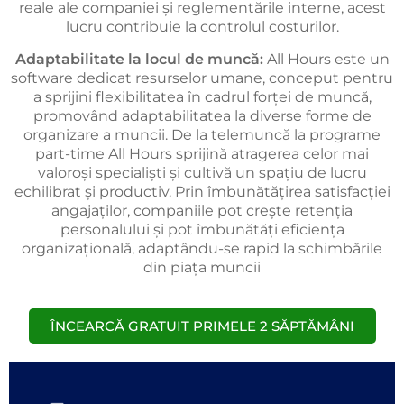
reale ale companiei și reglementările interne, acest
lucru contribuie la controlul costurilor.
Adaptabilitate la locul de muncă:
All Hours este un
software dedicat resurselor umane, conceput pentru
a sprijini flexibilitatea în cadrul forței de muncă,
promovând adaptabilitatea la diverse forme de
organizare a muncii. De la telemuncă la programe
part-time All Hours sprijină atragerea celor mai
valoroși specialiști și cultivă un spațiu de lucru
echilibrat și productiv. Prin îmbunătățirea satisfacției
angajaților, companiile pot crește retenția
personalului și pot îmbunătăți eficiența
organizațională, adaptându-se rapid la schimbările
din piața muncii
ÎNCEARCĂ GRATUIT PRIMELE 2 SĂPTĂMÂNI