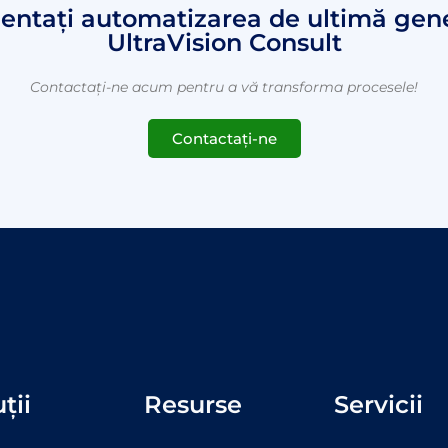
entați automatizarea de ultimă gene
UltraVision Consult
Contactați-ne acum pentru a vă transforma procesele!
Contactați-ne
ții
Resurse
Servicii