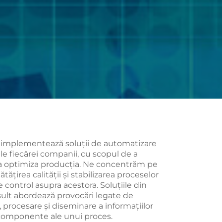
t implementează soluții de automatizare
le fiecărei companii, cu scopul de a
 a optimiza producția. Ne concentrăm pe
tățirea calității și stabilizarea proceselor
 control asupra acestora. Soluțiile din
sult abordează provocări legate de
, procesare și diseminare a informațiilor
 componente ale unui proces.