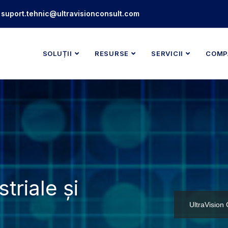
suport.tehnic@ultravisionconsult.com
SOLUȚII
RESURSE
SERVICII
COMP
triale și
UltraVision 