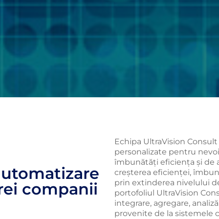
Echipa UltraVision Consul
personalizate pentru nevoi
îmbunătăți eficiența și de
 automatizare
creșterea eficienței, îmbună
prin extinderea nivelului de
rei companii
portofoliul UltraVision Con
integrare, agregare, analiză
provenite de la sistemele