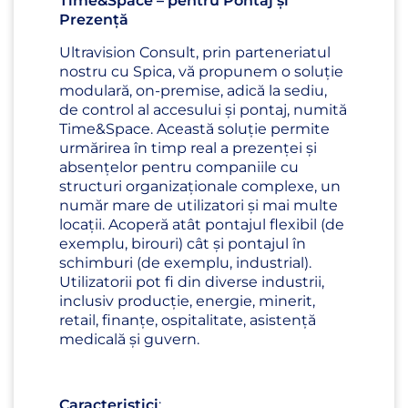
Time&Space – pentru Pontaj și
Prezență
Ultravision Consult, prin parteneriatul
nostru cu Spica, vă propunem o soluție
modulară, on-premise, adică la sediu,
de control al accesului și pontaj, numită
Time&Space. Această soluție permite
urmărirea în timp real a prezenței și
absențelor pentru companiile cu
structuri organizaționale complexe, un
număr mare de utilizatori și mai multe
locații. Acoperă atât pontajul flexibil (de
exemplu, birouri) cât și pontajul în
schimburi (de exemplu, industrial).
Utilizatorii pot fi din diverse industrii,
inclusiv producție, energie, minerit,
retail, finanțe, ospitalitate, asistență
medicală și guvern.
Caracteristici
: